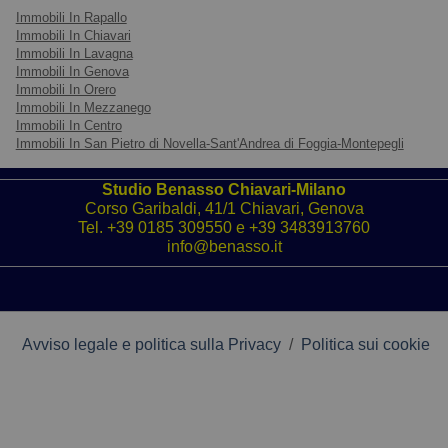
Immobili In Rapallo
Immobili In Chiavari
Immobili In Lavagna
Immobili In Genova
Immobili In Orero
Immobili In Mezzanego
Immobili In Centro
Immobili In San Pietro di Novella-Sant'Andrea di Foggia-Montepegli
Studio Benasso Chiavari-Milano
Corso Garibaldi, 41/1 Chiavari, Genova
Tel.
+39 0185 309550
e
+39 3483913760
info@benasso.it
Avviso legale e politica sulla Privacy
/
Politica sui cookie