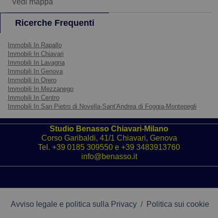
Vedi mappa
Ricerche Frequenti
Immobili In Rapallo
Immobili In Chiavari
Immobili In Lavagna
Immobili In Genova
Immobili In Orero
Immobili In Mezzanego
Immobili In Centro
Immobili In San Pietro di Novella-Sant'Andrea di Foggia-Montepegli
Studio Benasso Chiavari-Milano
Corso Garibaldi, 41/1 Chiavari, Genova
Tel.
+39 0185 309550
e
+39 3483913760
info@benasso.it
Avviso legale e politica sulla Privacy
/
Politica sui cookie