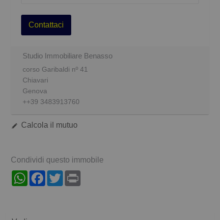
Contattaci
Studio Immobiliare Benasso
corso Garibaldi nº 41
Chiavari
Genova
++39 3483913760
Calcola il mutuo
Condividi questo immobile
WhatsApp
Facebook
Twitter
Print